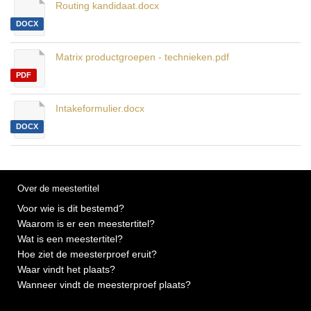
Routing kandidaat.docx
DOCX
Matrix productgroepen - technieken.pdf
PDF
Intakeformulier.docx
DOCX
Over de meestertitel
Voor wie is dit bestemd?
Waarom is er een meestertitel?
Wat is een meestertitel?
Hoe ziet de meesterproef eruit?
Waar vindt het plaats?
Wanneer vindt de meesterproef plaats?