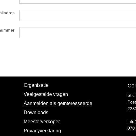
iladres
nnummer
Organisatie
Con
Veelgestelde vragen
Stic
Pos
Aanmelden als geïnteresseerde
2280
Downloads
Meesterverkoper
info
070
Privacyverklaring