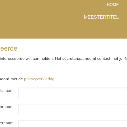
HOME
MEESTERTITEL
seerde
geïnteresseerde wilt aanmelden. Het secretariaat neemt contact met je. N
akkoord met de
privacyverklaring
.
jfsnaam
ornaam
ternaam